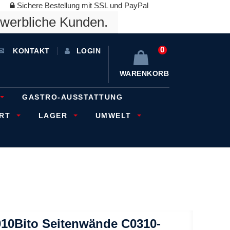
Sichere Bestellung mit SSL und PayPal
ewerbliche Kunden.
0
KONTAKT
LOGIN
WARENKORB
GASTRO-AUSSTATTUNG
ORT
LAGER
UMWELT
010Bito Seitenwände C0310-