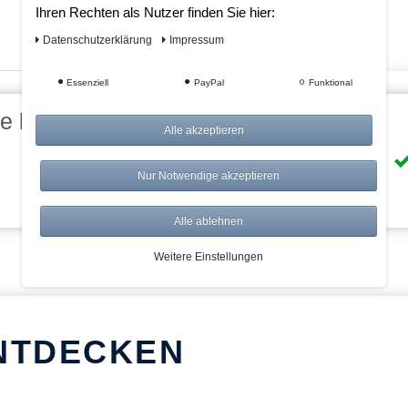
Ihren Rechten als Nutzer finden Sie hier:
Daten­schutz­erklärung
Impressum
Essenziell
PayPal
Funktional
eile bei AWWM:
Alle akzeptieren
Risikolos: 14 Tage Rückgabe
Nur Notwendige akzeptieren
Über 20.000 Artikel
Alle ablehnen
Weitere Einstellungen
NTDECKEN