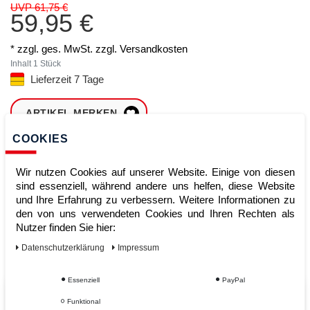
UVP 61,75 €
59,95 €
* zzgl. ges. MwSt. zzgl.
Versandkosten
Inhalt
1
Stück
Lieferzeit 7 Tage
ARTIKEL MERKEN
COOKIES
ZUM WARENKORB
HINZUFÜGEN
Wir nutzen Cookies auf unserer Website. Einige von diesen
sind essenziell, während andere uns helfen, diese Website
und Ihre Erfahrung zu verbessern. Weitere Informationen zu
den von uns verwendeten Cookies und Ihren Rechten als
Sofort lieferbar
Nutzer finden Sie hier:
Kauf auf Rechnung
Daten­schutz­erklärung
Impressum
Essenziell
PayPal
Vom Profi für Profis - Ihre Vorteile
Funktional