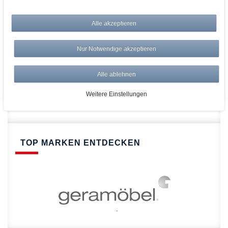
bei AWWM:
Top Preise
Alle akzeptieren
Versandkostenfrei ab 150€
Risikolos: 14 Tage Rückgabe
Nur Notwendige akzeptieren
Über 20.000 Artikel
Alle ablehnen
Schnelle Lieferung
Weitere Einstellungen
TOP MARKEN ENTDECKEN