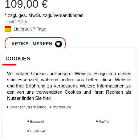
109,00 €
* zzgl. ges. MwSt. zzgl.
Versandkosten
Inhalt
1
Stück
Lieferzeit 7 Tage
ARTIKEL MERKEN
COOKIES
ZUM WARENKORB
HINZUFÜGEN
Wir nutzen Cookies auf unserer Website. Einige von diesen
sind essenziell, während andere uns helfen, diese Website
und Ihre Erfahrung zu verbessern. Weitere Informationen zu
Sofort lieferbar
den von uns verwendeten Cookies und Ihren Rechten als
Nutzer finden Sie hier:
Kauf auf Rechnung
Daten­schutz­erklärung
Impressum
Essenziell
PayPal
Vom Profi für Profis - Ihre Vorteile
Funktional