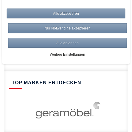
bei AWWM:
Top Preise
Alle akzeptieren
Versandkostenfrei ab 150€
Risikolos: 14 Tage Rückgabe
Nur Notwendige akzeptieren
Über 20.000 Artikel
Alle ablehnen
Schnelle Lieferung
Weitere Einstellungen
TOP MARKEN ENTDECKEN