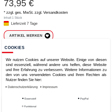
73,95 €
* zzgl. ges. MwSt. zzgl.
Versandkosten
Inhalt
1
Stück
Lieferzeit 7 Tage
ARTIKEL MERKEN
COOKIES
ZUM WARENKORB
HINZUFÜGEN
Wir nutzen Cookies auf unserer Website. Einige von diesen
sind essenziell, während andere uns helfen, diese Website
und Ihre Erfahrung zu verbessern. Weitere Informationen zu
Sofort lieferbar
den von uns verwendeten Cookies und Ihren Rechten als
Nutzer finden Sie hier:
Kauf auf Rechnung
Daten­schutz­erklärung
Impressum
Essenziell
PayPal
Vom Profi für Profis - Ihre Vorteile
Funktional