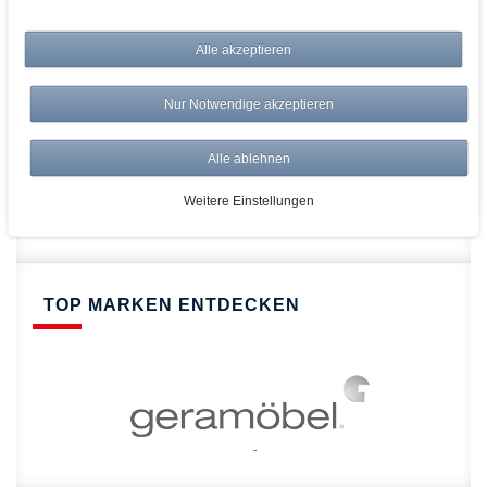
bei AWWM:
Top Preise
Alle akzeptieren
Versandkostenfrei ab 150€
Risikolos: 14 Tage Rückgabe
Nur Notwendige akzeptieren
Über 20.000 Artikel
Alle ablehnen
Schnelle Lieferung
Weitere Einstellungen
TOP MARKEN ENTDECKEN