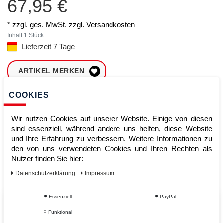
67,95 €
* zzgl. ges. MwSt. zzgl.
Versandkosten
Inhalt
1
Stück
Lieferzeit 7 Tage
ARTIKEL MERKEN
COOKIES
ZUM WARENKORB
HINZUFÜGEN
Wir nutzen Cookies auf unserer Website. Einige von diesen
sind essenziell, während andere uns helfen, diese Website
und Ihre Erfahrung zu verbessern. Weitere Informationen zu
Sofort lieferbar
den von uns verwendeten Cookies und Ihren Rechten als
Nutzer finden Sie hier:
Kauf auf Rechnung
Daten­schutz­erklärung
Impressum
Essenziell
PayPal
Vom Profi für Profis - Ihre Vorteile
Funktional