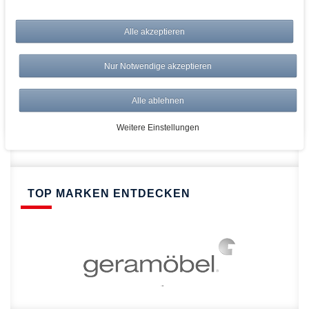
bei AWWM:
Top Preise
Alle akzeptieren
Versandkostenfrei ab 150€
Risikolos: 14 Tage Rückgabe
Nur Notwendige akzeptieren
Über 20.000 Artikel
Alle ablehnen
Schnelle Lieferung
Weitere Einstellungen
TOP MARKEN ENTDECKEN