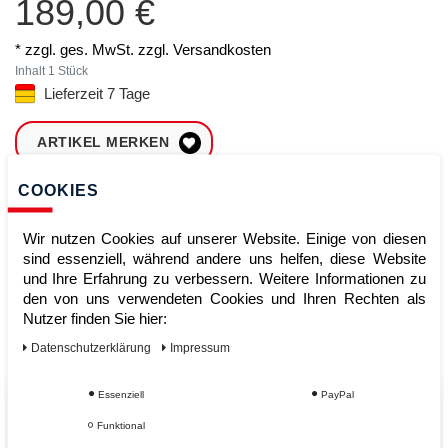
189,00 €
* zzgl. ges. MwSt. zzgl.
Versandkosten
Inhalt
1
Stück
Lieferzeit 7 Tage
ARTIKEL MERKEN
COOKIES
ZUM WARENKORB
HINZUFÜGEN
Wir nutzen Cookies auf unserer Website. Einige von diesen
sind essenziell, während andere uns helfen, diese Website
und Ihre Erfahrung zu verbessern. Weitere Informationen zu
Sofort lieferbar
den von uns verwendeten Cookies und Ihren Rechten als
Nutzer finden Sie hier:
Kauf auf Rechnung
Daten­schutz­erklärung
Impressum
Essenziell
PayPal
Vom Profi für Profis - Ihre Vorteile
Funktional