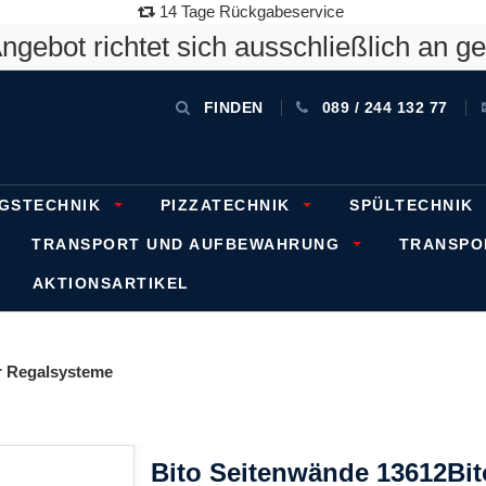
14 Tage Rückgabeservice
gebot richtet sich ausschließlich an g
FINDEN
089 / 244 132 77
GSTECHNIK
PIZZATECHNIK
SPÜLTECHNIK
TRANSPORT UND AUFBEWAHRUNG
TRANSP
AKTIONSARTIKEL
 Regalsysteme
Bito Seitenwände 13612Bi