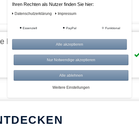
Ihren Rechten als Nutzer finden Sie hier:
Daten­schutz­erklärung
Impressum
Essenziell
PayPal
Funktional
eile bei AWWM:
Alle akzeptieren
Risikolos: 14 Tage Rückgabe
Nur Notwendige akzeptieren
Über 20.000 Artikel
Alle ablehnen
Weitere Einstellungen
NTDECKEN