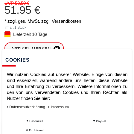
UVP 53,50 €
51,95 €
* zzgl. ges. MwSt. zzgl.
Versandkosten
Inhalt
1
Stück
Lieferzeit 10 Tage
ARTIKEL MERKEN
COOKIES
ZUM WARENKORB
HINZUFÜGEN
Wir nutzen Cookies auf unserer Website. Einige von diesen
sind essenziell, während andere uns helfen, diese Website
und Ihre Erfahrung zu verbessern. Weitere Informationen zu
den von uns verwendeten Cookies und Ihren Rechten als
Sofort lieferbar
Nutzer finden Sie hier:
Kauf auf Rechnung
Daten­schutz­erklärung
Impressum
Essenziell
PayPal
Vom Profi für Profis - Ihre Vorteile
Funktional