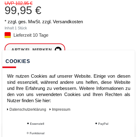
UVP 102,95 €
99,95 €
* zzgl. ges. MwSt. zzgl.
Versandkosten
Inhalt
1
Stück
Lieferzeit 10 Tage
ARTIKEL MERKEN
COOKIES
ZUM WARENKORB
HINZUFÜGEN
Wir nutzen Cookies auf unserer Website. Einige von diesen
sind essenziell, während andere uns helfen, diese Website
und Ihre Erfahrung zu verbessern. Weitere Informationen zu
den von uns verwendeten Cookies und Ihren Rechten als
Sofort lieferbar
Nutzer finden Sie hier:
Kauf auf Rechnung
Daten­schutz­erklärung
Impressum
Essenziell
PayPal
Vom Profi für Profis - Ihre Vorteile
Funktional