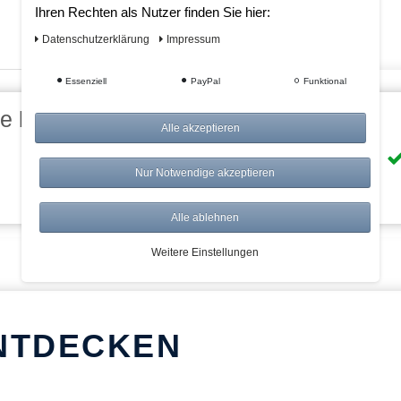
Ihren Rechten als Nutzer finden Sie hier:
Daten­schutz­erklärung
Impressum
Essenziell
PayPal
Funktional
eile bei AWWM:
Alle akzeptieren
Risikolos: 14 Tage Rückgabe
Nur Notwendige akzeptieren
Über 20.000 Artikel
Alle ablehnen
Weitere Einstellungen
NTDECKEN