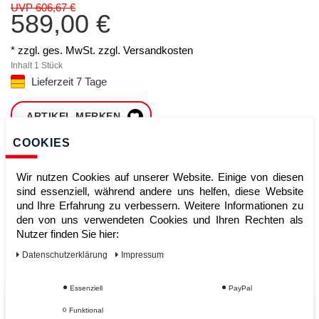
UVP 606,67 €
589,00 €
* zzgl. ges. MwSt. zzgl.
Versandkosten
Inhalt
1
Stück
Lieferzeit 7 Tage
ARTIKEL MERKEN
COOKIES
ZUM WARENKORB
HINZUFÜGEN
Wir nutzen Cookies auf unserer Website. Einige von diesen
sind essenziell, während andere uns helfen, diese Website
und Ihre Erfahrung zu verbessern. Weitere Informationen zu
den von uns verwendeten Cookies und Ihren Rechten als
Sofort lieferbar
Nutzer finden Sie hier:
Kauf auf Rechnung
Daten­schutz­erklärung
Impressum
Essenziell
PayPal
Vom Profi für Profis - Ihre Vorteile
Funktional