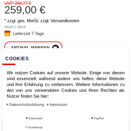
UVP 266,77 €
259,00 €
* zzgl. ges. MwSt. zzgl.
Versandkosten
Inhalt
1
Stück
Lieferzeit 7 Tage
ARTIKEL MERKEN
COOKIES
ZUM WARENKORB
HINZUFÜGEN
Wir nutzen Cookies auf unserer Website. Einige von diesen
sind essenziell, während andere uns helfen, diese Website
und Ihre Erfahrung zu verbessern. Weitere Informationen zu
den von uns verwendeten Cookies und Ihren Rechten als
Sofort lieferbar
Nutzer finden Sie hier:
Kauf auf Rechnung
Daten­schutz­erklärung
Impressum
Essenziell
PayPal
Vom Profi für Profis - Ihre Vorteile
Funktional