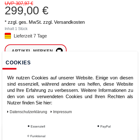
UVP 307,97 €
299,00 €
* zzgl. ges. MwSt. zzgl.
Versandkosten
Inhalt
1
Stück
Lieferzeit 7 Tage
ARTIKEL MERKEN
COOKIES
ZUM WARENKORB
HINZUFÜGEN
Wir nutzen Cookies auf unserer Website. Einige von diesen
sind essenziell, während andere uns helfen, diese Website
und Ihre Erfahrung zu verbessern. Weitere Informationen zu
den von uns verwendeten Cookies und Ihren Rechten als
Sofort lieferbar
Nutzer finden Sie hier:
Kauf auf Rechnung
Daten­schutz­erklärung
Impressum
Essenziell
PayPal
Vom Profi für Profis - Ihre Vorteile
Funktional