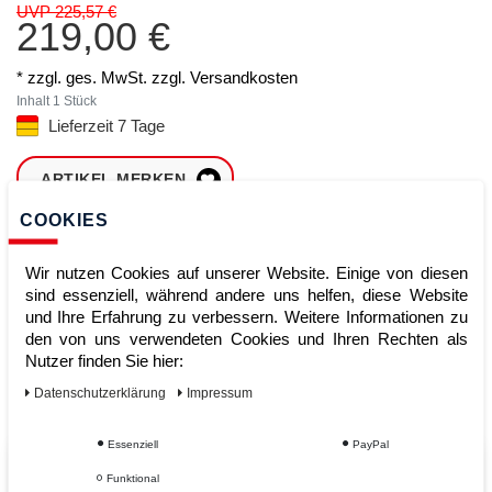
UVP 225,57 €
219,00 €
* zzgl. ges. MwSt. zzgl.
Versandkosten
Inhalt
1
Stück
Lieferzeit 7 Tage
ARTIKEL MERKEN
COOKIES
ZUM WARENKORB
HINZUFÜGEN
Wir nutzen Cookies auf unserer Website. Einige von diesen
sind essenziell, während andere uns helfen, diese Website
und Ihre Erfahrung zu verbessern. Weitere Informationen zu
den von uns verwendeten Cookies und Ihren Rechten als
Sofort lieferbar
Nutzer finden Sie hier:
Kauf auf Rechnung
Daten­schutz­erklärung
Impressum
Essenziell
PayPal
Vom Profi für Profis - Ihre Vorteile
Funktional