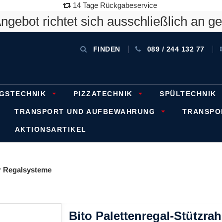
14 Tage Rückgabeservice
gebot richtet sich ausschließlich an g
FINDEN
089 / 244 132 77
GSTECHNIK
PIZZATECHNIK
SPÜLTECHNIK
TRANSPORT UND AUFBEWAHRUNG
TRANSP
AKTIONSARTIKEL
 Regalsysteme
Bito Palettenregal-Stützr