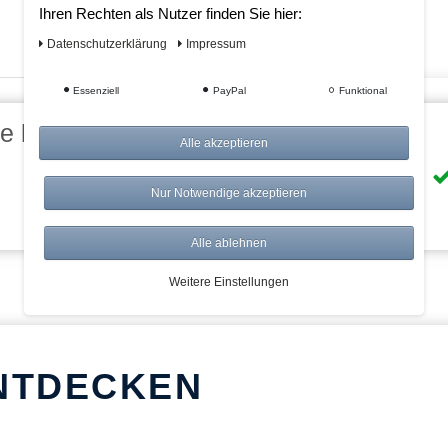
Ihren Rechten als Nutzer finden Sie hier:
Daten­schutz­erklärung
Impressum
Essenziell
PayPal
Funktional
eile bei AWWM:
Alle akzeptieren
Risikolos: 14 Tage Rückgabe
Nur Notwendige akzeptieren
Über 20.000 Artikel
Alle ablehnen
Weitere Einstellungen
NTDECKEN