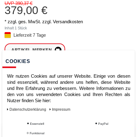
UVP 390,37 €
379,00 €
* zzgl. ges. MwSt. zzgl.
Versandkosten
Inhalt
1
Stück
Lieferzeit 7 Tage
ARTIKEL MERKEN
COOKIES
ZUM WARENKORB
HINZUFÜGEN
Wir nutzen Cookies auf unserer Website. Einige von diesen
sind essenziell, während andere uns helfen, diese Website
und Ihre Erfahrung zu verbessern. Weitere Informationen zu
den von uns verwendeten Cookies und Ihren Rechten als
Sofort lieferbar
Nutzer finden Sie hier:
Kauf auf Rechnung
Daten­schutz­erklärung
Impressum
Essenziell
PayPal
Vom Profi für Profis - Ihre Vorteile
Funktional