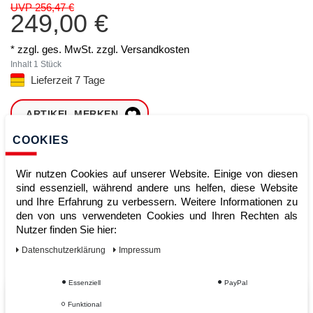
UVP 256,47 €
249,00 €
* zzgl. ges. MwSt. zzgl.
Versandkosten
Inhalt
1
Stück
Lieferzeit 7 Tage
ARTIKEL MERKEN
COOKIES
ZUM WARENKORB
HINZUFÜGEN
Wir nutzen Cookies auf unserer Website. Einige von diesen
sind essenziell, während andere uns helfen, diese Website
und Ihre Erfahrung zu verbessern. Weitere Informationen zu
den von uns verwendeten Cookies und Ihren Rechten als
Sofort lieferbar
Nutzer finden Sie hier:
Kauf auf Rechnung
Daten­schutz­erklärung
Impressum
Essenziell
PayPal
Vom Profi für Profis - Ihre Vorteile
Funktional