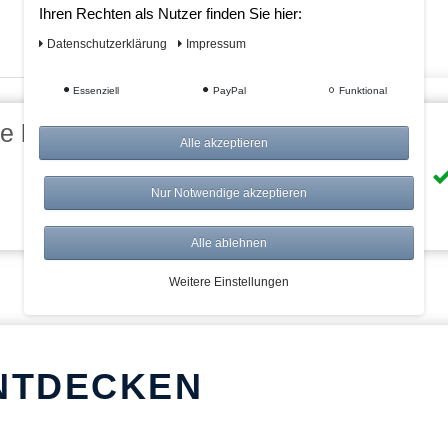
Ihren Rechten als Nutzer finden Sie hier:
Daten­schutz­erklärung
Impressum
Essenziell
PayPal
Funktional
eile bei AWWM:
Alle akzeptieren
Risikolos: 14 Tage Rückgabe
Nur Notwendige akzeptieren
Über 20.000 Artikel
Alle ablehnen
Weitere Einstellungen
NTDECKEN