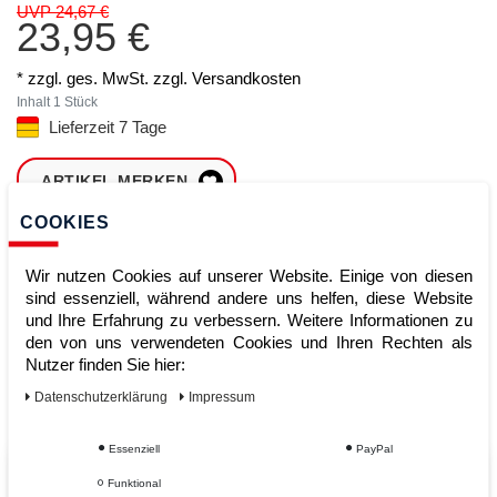
UVP 24,67 €
23,95 €
* zzgl. ges. MwSt. zzgl.
Versandkosten
Inhalt
1
Stück
Lieferzeit 7 Tage
ARTIKEL MERKEN
COOKIES
ZUM WARENKORB
HINZUFÜGEN
Wir nutzen Cookies auf unserer Website. Einige von diesen
sind essenziell, während andere uns helfen, diese Website
und Ihre Erfahrung zu verbessern. Weitere Informationen zu
den von uns verwendeten Cookies und Ihren Rechten als
Sofort lieferbar
Nutzer finden Sie hier:
Kauf auf Rechnung
Daten­schutz­erklärung
Impressum
Essenziell
PayPal
Vom Profi für Profis - Ihre Vorteile
Funktional