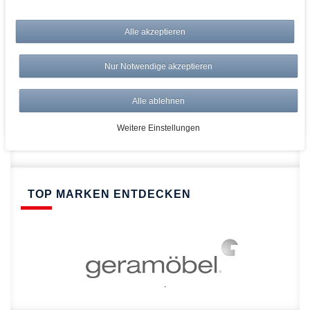
bei AWWM:
Top Preise
Alle akzeptieren
Versandkostenfrei ab 150€
Risikolos: 14 Tage Rückgabe
Nur Notwendige akzeptieren
Über 20.000 Artikel
Alle ablehnen
Schnelle Lieferung
Weitere Einstellungen
TOP MARKEN ENTDECKEN