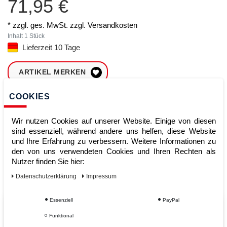
71,95 €
* zzgl. ges. MwSt. zzgl.
Versandkosten
Inhalt
1
Stück
Lieferzeit 10 Tage
ARTIKEL MERKEN
COOKIES
ZUM WARENKORB
HINZUFÜGEN
Wir nutzen Cookies auf unserer Website. Einige von diesen
sind essenziell, während andere uns helfen, diese Website
und Ihre Erfahrung zu verbessern. Weitere Informationen zu
Sofort lieferbar
den von uns verwendeten Cookies und Ihren Rechten als
Nutzer finden Sie hier:
Kauf auf Rechnung
Daten­schutz­erklärung
Impressum
Essenziell
PayPal
Vom Profi für Profis - Ihre Vorteile
Funktional