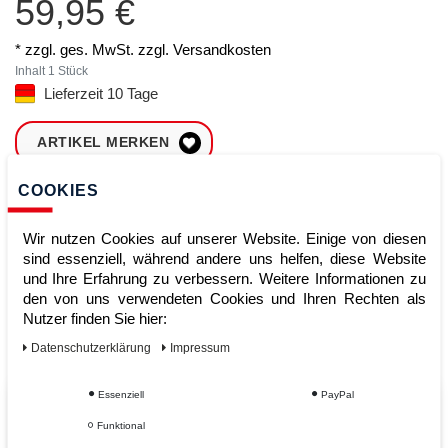
59,95 €
* zzgl. ges. MwSt. zzgl.
Versandkosten
Inhalt
1
Stück
Lieferzeit 10 Tage
ARTIKEL MERKEN
COOKIES
ZUM WARENKORB
HINZUFÜGEN
Wir nutzen Cookies auf unserer Website. Einige von diesen
sind essenziell, während andere uns helfen, diese Website
und Ihre Erfahrung zu verbessern. Weitere Informationen zu
Sofort lieferbar
den von uns verwendeten Cookies und Ihren Rechten als
Nutzer finden Sie hier:
Kauf auf Rechnung
Daten­schutz­erklärung
Impressum
Essenziell
PayPal
Vom Profi für Profis - Ihre Vorteile
Funktional