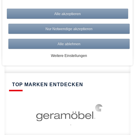
bei AWWM:
Top Preise
Alle akzeptieren
Versandkostenfrei ab 150€
Risikolos: 14 Tage Rückgabe
Nur Notwendige akzeptieren
Über 20.000 Artikel
Alle ablehnen
Schnelle Lieferung
Weitere Einstellungen
TOP MARKEN ENTDECKEN