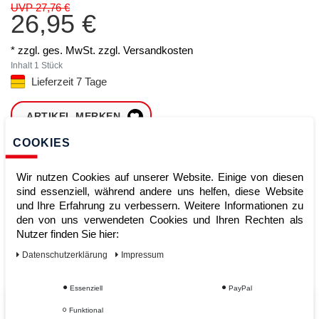
UVP 27,76 €
26,95 €
* zzgl. ges. MwSt. zzgl.
Versandkosten
Inhalt
1
Stück
Lieferzeit 7 Tage
ARTIKEL MERKEN
COOKIES
ZUM WARENKORB
HINZUFÜGEN
Wir nutzen Cookies auf unserer Website. Einige von diesen
sind essenziell, während andere uns helfen, diese Website
und Ihre Erfahrung zu verbessern. Weitere Informationen zu
den von uns verwendeten Cookies und Ihren Rechten als
Sofort lieferbar
Nutzer finden Sie hier:
Kauf auf Rechnung
Daten­schutz­erklärung
Impressum
Essenziell
PayPal
Vom Profi für Profis - Ihre Vorteile
Funktional