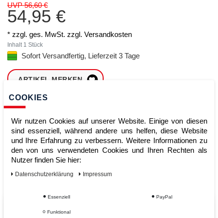
UVP 56,60 €
54,95 €
* zzgl. ges. MwSt. zzgl.
Versandkosten
Inhalt
1
Stück
Sofort Versandfertig, Lieferzeit 3 Tage
ARTIKEL MERKEN
COOKIES
ZUM WARENKORB
HINZUFÜGEN
Wir nutzen Cookies auf unserer Website. Einige von diesen
sind essenziell, während andere uns helfen, diese Website
und Ihre Erfahrung zu verbessern. Weitere Informationen zu
den von uns verwendeten Cookies und Ihren Rechten als
Sofort lieferbar
Nutzer finden Sie hier:
Kauf auf Rechnung
Daten­schutz­erklärung
Impressum
Essenziell
PayPal
Vom Profi für Profis - Ihre Vorteile
Funktional