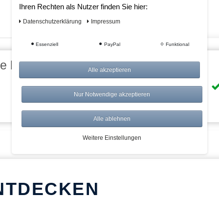
Ihren Rechten als Nutzer finden Sie hier:
Daten­schutz­erklärung
Impressum
Essenziell
PayPal
Funktional
eile bei AWWM:
Alle akzeptieren
Risikolos: 14 Tage Rückgabe
Nur Notwendige akzeptieren
Über 20.000 Artikel
Alle ablehnen
Weitere Einstellungen
NTDECKEN