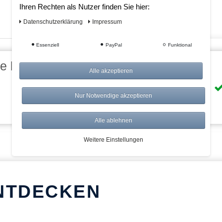
Ihren Rechten als Nutzer finden Sie hier:
Daten­schutz­erklärung
Impressum
Essenziell
PayPal
Funktional
eile bei AWWM:
Alle akzeptieren
Risikolos: 14 Tage Rückgabe
Nur Notwendige akzeptieren
Über 20.000 Artikel
Alle ablehnen
Weitere Einstellungen
NTDECKEN