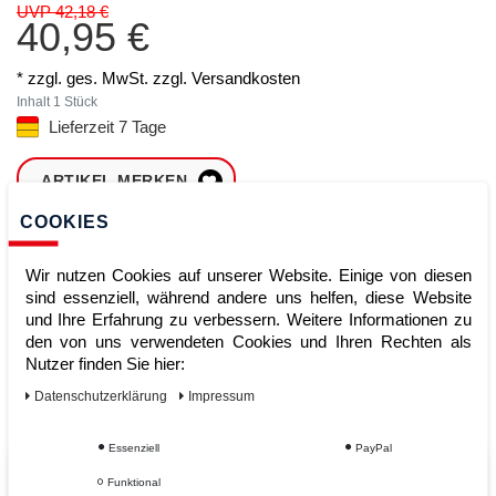
UVP 42,18 €
40,95 €
* zzgl. ges. MwSt. zzgl.
Versandkosten
Inhalt
1
Stück
Lieferzeit 7 Tage
ARTIKEL MERKEN
COOKIES
ZUM WARENKORB
HINZUFÜGEN
Wir nutzen Cookies auf unserer Website. Einige von diesen
sind essenziell, während andere uns helfen, diese Website
und Ihre Erfahrung zu verbessern. Weitere Informationen zu
den von uns verwendeten Cookies und Ihren Rechten als
Sofort lieferbar
Nutzer finden Sie hier:
Kauf auf Rechnung
Daten­schutz­erklärung
Impressum
Essenziell
PayPal
Vom Profi für Profis - Ihre Vorteile
Funktional