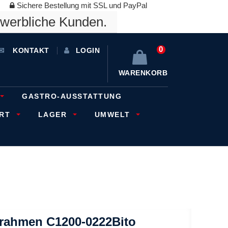
Sichere Bestellung mit SSL und PayPal
ewerbliche Kunden.
0
KONTAKT
LOGIN
WARENKORB
GASTRO-AUSSTATTUNG
ORT
LAGER
UMWELT
zrahmen C1200-0222Bito