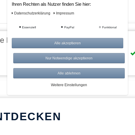
Ihren Rechten als Nutzer finden Sie hier:
Daten­schutz­erklärung
Impressum
Essenziell
PayPal
Funktional
eile bei AWWM:
Alle akzeptieren
Risikolos: 14 Tage Rückgabe
Nur Notwendige akzeptieren
Über 20.000 Artikel
Alle ablehnen
Weitere Einstellungen
NTDECKEN