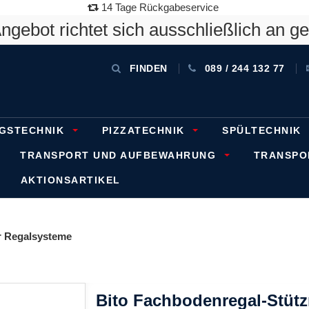
14 Tage Rückgabeservice
gebot richtet sich ausschließlich an g
FINDEN
089 / 244 132 77
GSTECHNIK
PIZZATECHNIK
SPÜLTECHNIK
TRANSPORT UND AUFBEWAHRUNG
TRANSP
AKTIONSARTIKEL
 Regalsysteme
Bito Fachbodenregal-Stüt