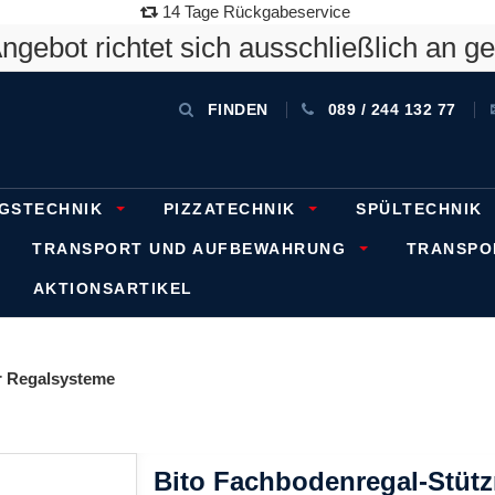
14 Tage Rückgabeservice
gebot richtet sich ausschließlich an g
FINDEN
089 / 244 132 77
GSTECHNIK
PIZZATECHNIK
SPÜLTECHNIK
TRANSPORT UND AUFBEWAHRUNG
TRANSP
AKTIONSARTIKEL
 Regalsysteme
Bito Fachbodenregal-Stüt