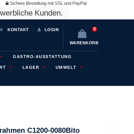
Sichere Bestellung mit SSL und PayPal
ewerbliche Kunden.
0
KONTAKT
LOGIN
WARENKORB
GASTRO-AUSSTATTUNG
ORT
LAGER
UMWELT
zrahmen C1200-0080Bito