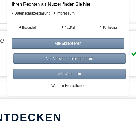
Ihren Rechten als Nutzer finden Sie hier:
Daten­schutz­erklärung
Impressum
Essenziell
PayPal
Funktional
eile bei AWWM:
Alle akzeptieren
Risikolos: 14 Tage Rückgabe
Nur Notwendige akzeptieren
Über 20.000 Artikel
Alle ablehnen
Weitere Einstellungen
NTDECKEN