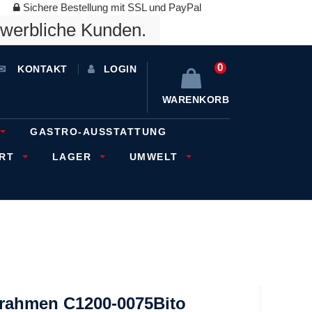
Sichere Bestellung mit SSL und PayPal
ewerbliche Kunden.
0
KONTAKT
LOGIN
WARENKORB
GASTRO-AUSSTATTUNG
ORT
LAGER
UMWELT
zrahmen C1200-0075Bito