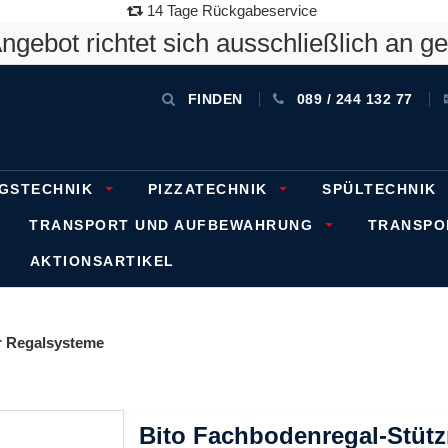
14 Tage Rückgabeservice
gebot richtet sich ausschließlich an g
FINDEN
089 / 244 132 77
GSTECHNIK
PIZZATECHNIK
SPÜLTECHNIK
TRANSPORT UND AUFBEWAHRUNG
TRANSP
AKTIONSARTIKEL
 Regalsysteme
Bito Fachbodenregal-Stüt