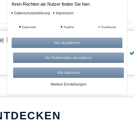
Ihren Rechten als Nutzer finden Sie hier:
Daten­schutz­erklärung
Impressum
Essenziell
PayPal
Funktional
eile bei AWWM:
Alle akzeptieren
Risikolos: 14 Tage Rückgabe
Nur Notwendige akzeptieren
Über 20.000 Artikel
Alle ablehnen
Weitere Einstellungen
NTDECKEN