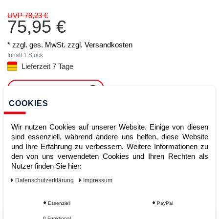
UVP 78,23 €
75,95 €
* zzgl. ges. MwSt. zzgl.
Versandkosten
Inhalt
1
Stück
Lieferzeit 7 Tage
ARTIKEL MERKEN
COOKIES
ZUM WARENKORB
HINZUFÜGEN
Wir nutzen Cookies auf unserer Website. Einige von diesen
sind essenziell, während andere uns helfen, diese Website
und Ihre Erfahrung zu verbessern. Weitere Informationen zu
den von uns verwendeten Cookies und Ihren Rechten als
Sofort lieferbar
Nutzer finden Sie hier:
Kauf auf Rechnung
Daten­schutz­erklärung
Impressum
Essenziell
PayPal
Funktional