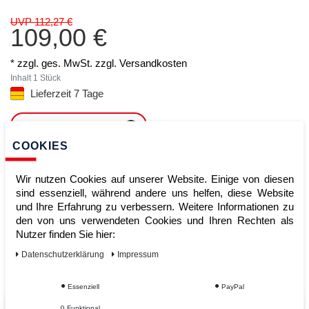
UVP 112,27 €
109,00 €
* zzgl. ges. MwSt. zzgl.
Versandkosten
Inhalt
1
Stück
Lieferzeit 7 Tage
ARTIKEL MERKEN
COOKIES
ZUM WARENKORB
HINZUFÜGEN
Wir nutzen Cookies auf unserer Website. Einige von diesen
sind essenziell, während andere uns helfen, diese Website
und Ihre Erfahrung zu verbessern. Weitere Informationen zu
den von uns verwendeten Cookies und Ihren Rechten als
Sofort lieferbar
Nutzer finden Sie hier:
Kauf auf Rechnung
Daten­schutz­erklärung
Impressum
Essenziell
PayPal
Funktional