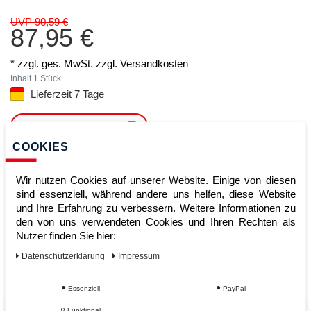
UVP 90,59 €
87,95 €
* zzgl. ges. MwSt. zzgl.
Versandkosten
Inhalt
1
Stück
Lieferzeit 7 Tage
ARTIKEL MERKEN
COOKIES
ZUM WARENKORB
HINZUFÜGEN
Wir nutzen Cookies auf unserer Website. Einige von diesen
sind essenziell, während andere uns helfen, diese Website
und Ihre Erfahrung zu verbessern. Weitere Informationen zu
den von uns verwendeten Cookies und Ihren Rechten als
Sofort lieferbar
Nutzer finden Sie hier:
Kauf auf Rechnung
Daten­schutz­erklärung
Impressum
Essenziell
PayPal
Funktional