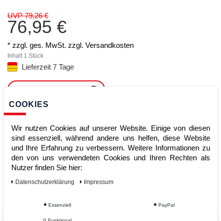
UVP 79,26 €
76,95 €
* zzgl. ges. MwSt. zzgl.
Versandkosten
Inhalt
1
Stück
Lieferzeit 7 Tage
ARTIKEL MERKEN
COOKIES
ZUM WARENKORB
HINZUFÜGEN
Wir nutzen Cookies auf unserer Website. Einige von diesen
sind essenziell, während andere uns helfen, diese Website
und Ihre Erfahrung zu verbessern. Weitere Informationen zu
den von uns verwendeten Cookies und Ihren Rechten als
Sofort lieferbar
Nutzer finden Sie hier:
Kauf auf Rechnung
Daten­schutz­erklärung
Impressum
Essenziell
PayPal
Funktional