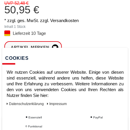
UVP 52,48 €
50,95 €
* zzgl. ges. MwSt. zzgl.
Versandkosten
Inhalt
1
Stück
Lieferzeit 10 Tage
ARTIKEL MERKEN
COOKIES
ZUM WARENKORB
HINZUFÜGEN
Wir nutzen Cookies auf unserer Website. Einige von diesen
sind essenziell, während andere uns helfen, diese Website
und Ihre Erfahrung zu verbessern. Weitere Informationen zu
den von uns verwendeten Cookies und Ihren Rechten als
Sofort lieferbar
Nutzer finden Sie hier:
Kauf auf Rechnung
Daten­schutz­erklärung
Impressum
Essenziell
PayPal
Vom Profi für Profis - Ihre Vorteile
Funktional