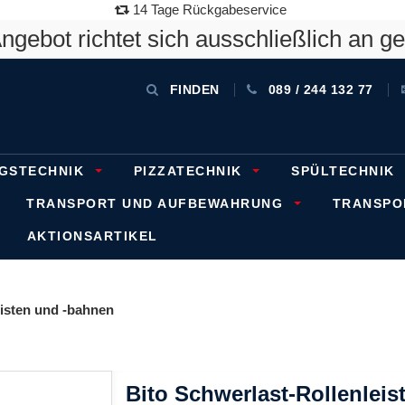
14 Tage Rückgabeservice
gebot richtet sich ausschließlich an g
FINDEN
089 / 244 132 77
GSTECHNIK
PIZZATECHNIK
SPÜLTECHNIK
TRANSPORT UND AUFBEWAHRUNG
TRANSP
AKTIONSARTIKEL
eisten und -bahnen
Bito Schwerlast-Rollenleis