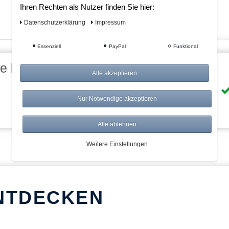
Ihren Rechten als Nutzer finden Sie hier:
Daten­schutz­erklärung
Impressum
Essenziell
PayPal
Funktional
eile bei AWWM:
Alle akzeptieren
Risikolos: 14 Tage Rückgabe
Nur Notwendige akzeptieren
Über 20.000 Artikel
Alle ablehnen
Weitere Einstellungen
NTDECKEN