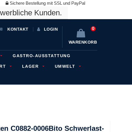
Sichere Bestellung mit SSL und PayPal
ewerbliche Kunden.
0
KONTAKT
LOGIN
WARENKORB
GASTRO-AUSSTATTUNG
ORT
LAGER
UMWELT
ten C0882-0006Bito Schwerlast-