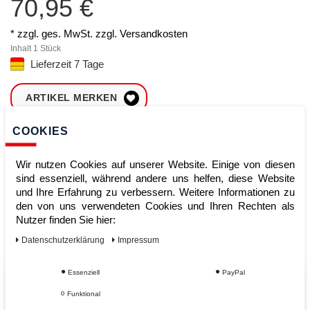
70,95 €
* zzgl. ges. MwSt. zzgl.
Versandkosten
Inhalt
1
Stück
Lieferzeit 7 Tage
ARTIKEL MERKEN
COOKIES
ZUM WARENKORB
HINZUFÜGEN
Wir nutzen Cookies auf unserer Website. Einige von diesen
sind essenziell, während andere uns helfen, diese Website
und Ihre Erfahrung zu verbessern. Weitere Informationen zu
Sofort lieferbar
den von uns verwendeten Cookies und Ihren Rechten als
Nutzer finden Sie hier:
Kauf auf Rechnung
Daten­schutz­erklärung
Impressum
Essenziell
PayPal
Vom Profi für Profis - Ihre Vorteile
Funktional