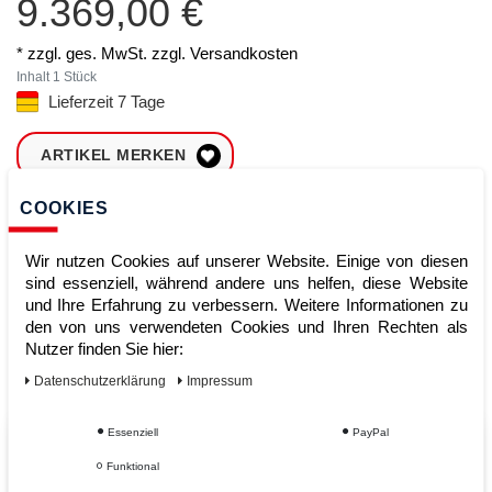
9.369,00 €
* zzgl. ges. MwSt. zzgl.
Versandkosten
Inhalt
1
Stück
Lieferzeit 7 Tage
ARTIKEL MERKEN
COOKIES
ZUM WARENKORB
HINZUFÜGEN
Wir nutzen Cookies auf unserer Website. Einige von diesen
sind essenziell, während andere uns helfen, diese Website
und Ihre Erfahrung zu verbessern. Weitere Informationen zu
Sofort lieferbar
den von uns verwendeten Cookies und Ihren Rechten als
Nutzer finden Sie hier:
Kauf auf Rechnung
Daten­schutz­erklärung
Impressum
Essenziell
PayPal
Vom Profi für Profis - Ihre Vorteile
Funktional