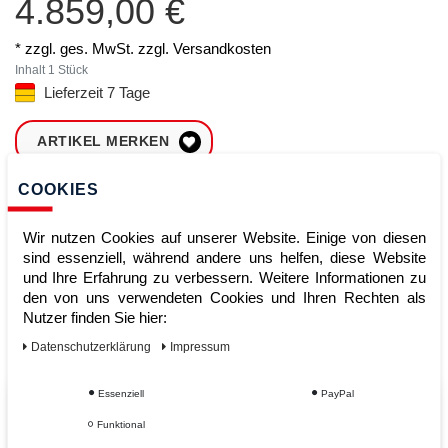
4.859,00 €
* zzgl. ges. MwSt. zzgl.
Versandkosten
Inhalt
1
Stück
Lieferzeit 7 Tage
ARTIKEL MERKEN
COOKIES
ZUM WARENKORB
HINZUFÜGEN
Wir nutzen Cookies auf unserer Website. Einige von diesen
sind essenziell, während andere uns helfen, diese Website
und Ihre Erfahrung zu verbessern. Weitere Informationen zu
Sofort lieferbar
den von uns verwendeten Cookies und Ihren Rechten als
Nutzer finden Sie hier:
Kauf auf Rechnung
Daten­schutz­erklärung
Impressum
Essenziell
PayPal
Vom Profi für Profis - Ihre Vorteile
Funktional