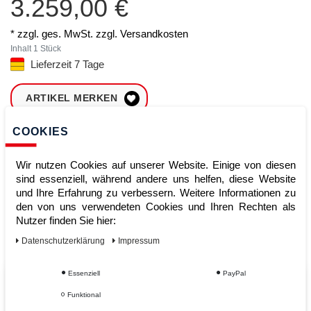
3.259,00 €
* zzgl. ges. MwSt. zzgl.
Versandkosten
Inhalt
1
Stück
Lieferzeit 7 Tage
ARTIKEL MERKEN
COOKIES
ZUM WARENKORB
HINZUFÜGEN
Wir nutzen Cookies auf unserer Website. Einige von diesen
sind essenziell, während andere uns helfen, diese Website
und Ihre Erfahrung zu verbessern. Weitere Informationen zu
Sofort lieferbar
den von uns verwendeten Cookies und Ihren Rechten als
Nutzer finden Sie hier:
Kauf auf Rechnung
Daten­schutz­erklärung
Impressum
Essenziell
PayPal
Vom Profi für Profis - Ihre Vorteile
Funktional