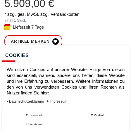
5.909,00 €
* zzgl. ges. MwSt. zzgl.
Versandkosten
Inhalt
1
Stück
Lieferzeit 7 Tage
ARTIKEL MERKEN
COOKIES
ZUM WARENKORB
HINZUFÜGEN
Wir nutzen Cookies auf unserer Website. Einige von diesen
sind essenziell, während andere uns helfen, diese Website
und Ihre Erfahrung zu verbessern. Weitere Informationen zu
Sofort lieferbar
den von uns verwendeten Cookies und Ihren Rechten als
Nutzer finden Sie hier:
Kauf auf Rechnung
Daten­schutz­erklärung
Impressum
Essenziell
PayPal
Vom Profi für Profis - Ihre Vorteile
Funktional