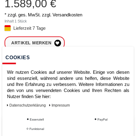
1.589,00 €
* zzgl. ges. MwSt. zzgl.
Versandkosten
Inhalt
1
Stück
Lieferzeit 7 Tage
ARTIKEL MERKEN
COOKIES
ZUM WARENKORB
HINZUFÜGEN
Wir nutzen Cookies auf unserer Website. Einige von diesen
sind essenziell, während andere uns helfen, diese Website
und Ihre Erfahrung zu verbessern. Weitere Informationen zu
Sofort lieferbar
den von uns verwendeten Cookies und Ihren Rechten als
Nutzer finden Sie hier:
Kauf auf Rechnung
Daten­schutz­erklärung
Impressum
Essenziell
PayPal
Vom Profi für Profis - Ihre Vorteile
Funktional