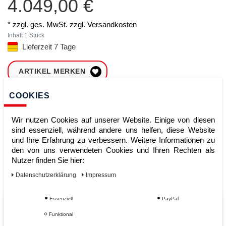
4.049,00 €
* zzgl. ges. MwSt. zzgl.
Versandkosten
Inhalt
1
Stück
Lieferzeit 7 Tage
ARTIKEL MERKEN
COOKIES
ZUM WARENKORB
HINZUFÜGEN
Wir nutzen Cookies auf unserer Website. Einige von diesen
sind essenziell, während andere uns helfen, diese Website
und Ihre Erfahrung zu verbessern. Weitere Informationen zu
Sofort lieferbar
den von uns verwendeten Cookies und Ihren Rechten als
Nutzer finden Sie hier:
Kauf auf Rechnung
Daten­schutz­erklärung
Impressum
Essenziell
PayPal
Vom Profi für Profis - Ihre Vorteile
Funktional