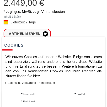
2.449,00 €
* zzgl. ges. MwSt. zzgl.
Versandkosten
Inhalt
1
Stück
Lieferzeit 7 Tage
ARTIKEL MERKEN
COOKIES
ZUM WARENKORB
HINZUFÜGEN
Wir nutzen Cookies auf unserer Website. Einige von diesen
sind essenziell, während andere uns helfen, diese Website
und Ihre Erfahrung zu verbessern. Weitere Informationen zu
Sofort lieferbar
den von uns verwendeten Cookies und Ihren Rechten als
Nutzer finden Sie hier:
Kauf auf Rechnung
Daten­schutz­erklärung
Impressum
Essenziell
PayPal
Vom Profi für Profis - Ihre Vorteile
Funktional