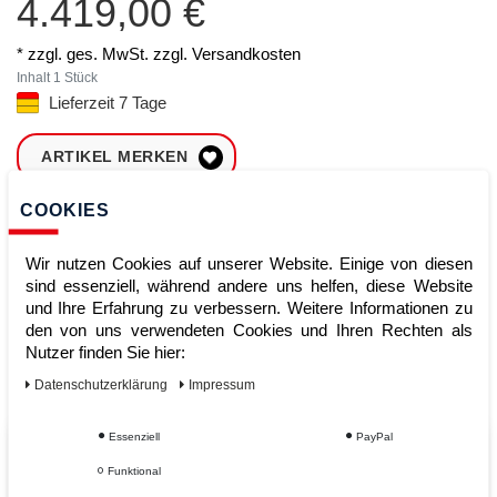
4.419,00 €
* zzgl. ges. MwSt. zzgl.
Versandkosten
Inhalt
1
Stück
Lieferzeit 7 Tage
ARTIKEL MERKEN
COOKIES
ZUM WARENKORB
HINZUFÜGEN
Wir nutzen Cookies auf unserer Website. Einige von diesen
sind essenziell, während andere uns helfen, diese Website
und Ihre Erfahrung zu verbessern. Weitere Informationen zu
Sofort lieferbar
den von uns verwendeten Cookies und Ihren Rechten als
Nutzer finden Sie hier:
Kauf auf Rechnung
Daten­schutz­erklärung
Impressum
Essenziell
PayPal
Vom Profi für Profis - Ihre Vorteile
Funktional