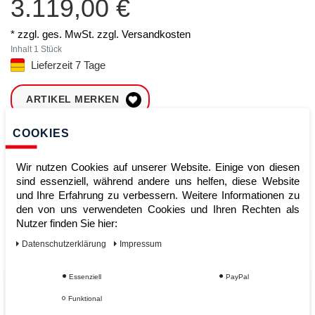
3.119,00 €
* zzgl. ges. MwSt. zzgl.
Versandkosten
Inhalt
1
Stück
Lieferzeit 7 Tage
ARTIKEL MERKEN
COOKIES
ZUM WARENKORB
HINZUFÜGEN
Wir nutzen Cookies auf unserer Website. Einige von diesen
sind essenziell, während andere uns helfen, diese Website
und Ihre Erfahrung zu verbessern. Weitere Informationen zu
Sofort lieferbar
den von uns verwendeten Cookies und Ihren Rechten als
Nutzer finden Sie hier:
Kauf auf Rechnung
Daten­schutz­erklärung
Impressum
Essenziell
PayPal
Vom Profi für Profis - Ihre Vorteile
Funktional