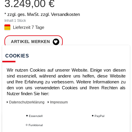
3.249,00 €
* zzgl. ges. MwSt. zzgl.
Versandkosten
Inhalt
1
Stück
Lieferzeit 7 Tage
ARTIKEL MERKEN
COOKIES
ZUM WARENKORB
HINZUFÜGEN
Wir nutzen Cookies auf unserer Website. Einige von diesen
sind essenziell, während andere uns helfen, diese Website
und Ihre Erfahrung zu verbessern. Weitere Informationen zu
Sofort lieferbar
den von uns verwendeten Cookies und Ihren Rechten als
Nutzer finden Sie hier:
Kauf auf Rechnung
Daten­schutz­erklärung
Impressum
Essenziell
PayPal
Vom Profi für Profis - Ihre Vorteile
Funktional