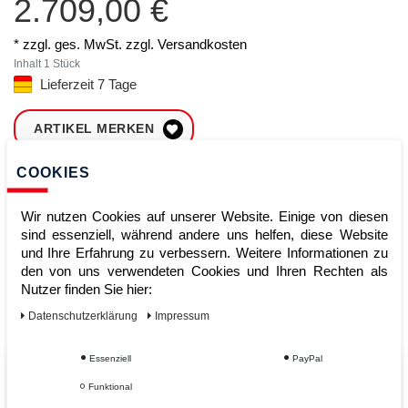
2.709,00 €
* zzgl. ges. MwSt. zzgl.
Versandkosten
Inhalt
1
Stück
Lieferzeit 7 Tage
ARTIKEL MERKEN
COOKIES
ZUM WARENKORB
HINZUFÜGEN
Wir nutzen Cookies auf unserer Website. Einige von diesen
sind essenziell, während andere uns helfen, diese Website
und Ihre Erfahrung zu verbessern. Weitere Informationen zu
Sofort lieferbar
den von uns verwendeten Cookies und Ihren Rechten als
Nutzer finden Sie hier:
Kauf auf Rechnung
Daten­schutz­erklärung
Impressum
Essenziell
PayPal
Vom Profi für Profis - Ihre Vorteile
Funktional