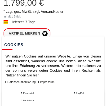
1.799,00 €
* zzgl. ges. MwSt. zzgl.
Versandkosten
Inhalt
1
Stück
Lieferzeit 7 Tage
ARTIKEL MERKEN
COOKIES
ZUM WARENKORB
HINZUFÜGEN
Wir nutzen Cookies auf unserer Website. Einige von diesen
sind essenziell, während andere uns helfen, diese Website
und Ihre Erfahrung zu verbessern. Weitere Informationen zu
Sofort lieferbar
den von uns verwendeten Cookies und Ihren Rechten als
Nutzer finden Sie hier:
Kauf auf Rechnung
Daten­schutz­erklärung
Impressum
Essenziell
PayPal
Vom Profi für Profis - Ihre Vorteile
Funktional