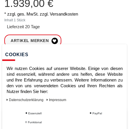
1.939,00 €
* zzgl. ges. MwSt. zzgl.
Versandkosten
Inhalt
1
Stück
Lieferzeit 20 Tage
ARTIKEL MERKEN
COOKIES
ZUM WARENKORB
HINZUFÜGEN
Wir nutzen Cookies auf unserer Website. Einige von diesen
sind essenziell, während andere uns helfen, diese Website
und Ihre Erfahrung zu verbessern. Weitere Informationen zu
Sofort lieferbar
den von uns verwendeten Cookies und Ihren Rechten als
Nutzer finden Sie hier:
Kauf auf Rechnung
Daten­schutz­erklärung
Impressum
Essenziell
PayPal
Vom Profi für Profis - Ihre Vorteile
Funktional