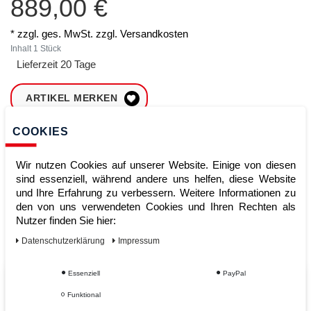
889,00 €
* zzgl. ges. MwSt. zzgl.
Versandkosten
Inhalt
1
Stück
Lieferzeit 20 Tage
ARTIKEL MERKEN
COOKIES
ZUM WARENKORB
HINZUFÜGEN
Wir nutzen Cookies auf unserer Website. Einige von diesen
sind essenziell, während andere uns helfen, diese Website
und Ihre Erfahrung zu verbessern. Weitere Informationen zu
Sofort lieferbar
den von uns verwendeten Cookies und Ihren Rechten als
Nutzer finden Sie hier:
Kauf auf Rechnung
Daten­schutz­erklärung
Impressum
Essenziell
PayPal
Vom Profi für Profis - Ihre Vorteile
Funktional